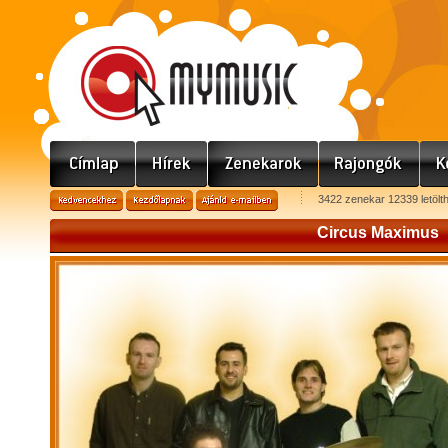
3422 zenekar 12339 letölt
Circus Maximus