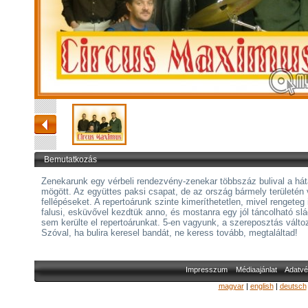
Bemutatkozás
Zenekarunk egy vérbeli rendezvény-zenekar többszáz bulival a hát
mögött. Az együttes paksi csapat, de az ország bármely területén v
fellépéseket. A repertoárunk szinte kimeríthetetlen, mivel rengeteg 
falusi, esküvővel kezdtük anno, és mostanra egy jól táncolható slá
sem kerülte el repertoárunkat. 5-en vagyunk, a szereposztás válto
Szóval, ha bulira keresel bandát, ne keress tovább, megtaláltad!
Impresszum
Médiaajánlat
Adatvé
magyar
|
english
|
deutsch