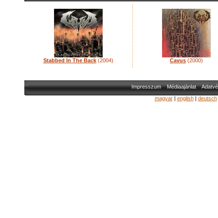
Stabbed In The Back
(2004)
Cavus
(2000)
Impresszum
Médiaajánlat
Adatvé
magyar
|
english
|
deutsch