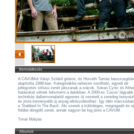
Bemutatkozás
A CAVUMot Ványi Szilárd gitáros, és Horváth Tamás basszusgitár
alapította 1998-ban. Kategóriákba nehezen sorolható, egyedi de
jellegzetes stílusú zenét játszanak a srácok. Sokan Cynic és Athei
hatásokat vélnek felismerni a dalokban. A 2000-es 'Cavus' lágyabb
technikás dallamvonalaitól egyenes út vezetett a zeneileg bonyolu
és jóvla keményebb új anyag elkészüléséhez: Így idén márciusban 
a 'Stabbed In The Back'. Aki szereti a különleges, megragadó és 
földbe döngölő zenét, annak nagyon be fog jönni a CAVUM.
Timár Mátyás
Albumok