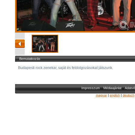
Bemutatkozás
Budapesti rock zenekar, saját és feldolgozásokat játszunk.
Impresszum
Médiaajánlat
Adatvé
magyar
|
english
|
deutsch