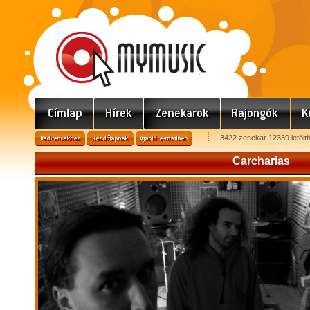
3422 zenekar 12339 letölt
Carcharias