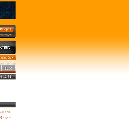
jegyez
009-12-31
o)
»
dob
z)
»
gitár