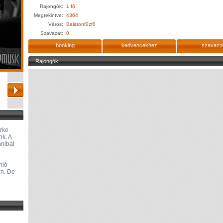
Rajongók:
1 fő
Megtekintve:
4364
Város:
Balatonfűzfő
Szavazat:
0
booking
kedvencekhez
szavazo
Rajongók
erke
nk. A
nnibal
nló
en. De