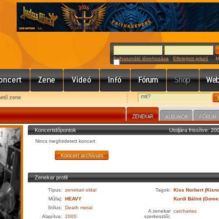
Felhasználó létrehozása
Elfelejtett jelszó
Meg
hető zene
Koncertidőpontok
Utoljára frissítve: 2
Nincs meghirdetett koncert
Zenekar profil
Típus:
zenekari oldal
Tagok:
Kiss Norbert (Kisn
Műfaj:
HEAVY
Kurdi Bálint (Gome
Stílus:
Death metal
A zenekar
carcharias
Alapítva:
2000
szerkesztői: