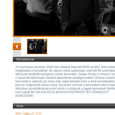
Bemutatkozás
A Carcharias zenekar 2000-ben alakult meg két fűzfői arcból. Sok emb
megfordult a bandában de sajnos mára ugyanúgy csak két főt számlálu
stílusunk death/thrash/grind zenék keveréke. Slayer-Reign in blood,Ca
Corpse,Morbid Angel dalokat játszottunk sokáig(ezekkel néhány helyen
koncertet is adtunk),de mára már saját dalokat írunk a fenti bandákat(és
persze magunkat) alapul véve. Kevesen vannak a környéken akik haso
stílusban gondolkodnak,ezért nehéz a dolgunk a tagok keresését illető
nem adjuk fel! JELENLEG IS BASSZUSGITÁROST ÉS \"ÉNEKEST\"
KERESÜNK!
Hírek
2007. május 17. 9:14