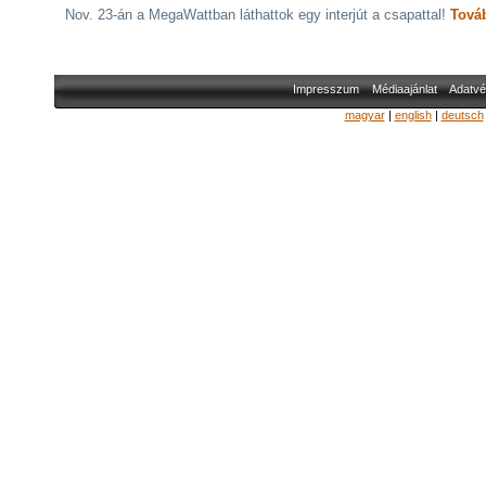
Nov. 23-án a MegaWattban láthattok egy interjút a csapattal!
Tová
Impresszum
Médiaajánlat
Adatvé
magyar
|
english
|
deutsch