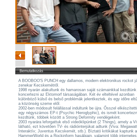
Bemutatkozás
A BOOBOO'S PUNCH egy dallamos, modern elektronikus rockot j
zenekar Kecskemétről.
1998 nyarán alakultunk és hamarosan saját számainkkal kezdtünk
koncertezni az Ektomorf társaságában. Két év elteltével azonban
különböző külső és belső problémák jelentkeztek, és egy időre elt
a közönség szeme elől.
2002-ben módosult felállással indultunk be újra. Ősszel elkészítet
egy négyszámos EP-t (Psychic Hieroglyphic), és ismét koncertezn
kezdtünk, többek között a Strong Deformity vendégeként.
2003 nyarára leforgattuk első videóklipünket (2 Things), amely a Vi
látható, ezt követően TV- és rádióinterjúkat adtunk (Viva: Megawat
Interaktív; Juventus Kecskemét, stb.). Bíztató kritikákat kaptunk a
HammerWorld és a Rockinform hasábjain, valamint több internetes