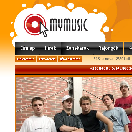
3422 zenekar 12339 letölt
BOOBOO'S PUNC