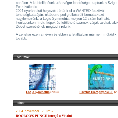
portálon. A klubfellépések után végre lehetőséget kaptunk a Sziget
Fesztiválon is.
2004 nyarán első helyezést értünk el a WANTED fesztivál
tehetségkutatóján, októberre pedig elkészült bemutatkozó
nagylemezünk, a Logic Symmetric, melyen 12 szám hallható.
Honlapunkon hírek, képek és letölthető számok várják azokat, ak
többet szeretnének megtudni rólunk.
A zenekar ezen a néven és ebben a felállásban már nem működik
tovább.
Albumok
Logic Symmetric
(2004)
Psychic Hieroglyphic EP
(20
Hírek
2004. november 17. 12:57
BOOBOO'S PUNCH interjú a Viván!