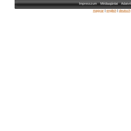
Impresszum
Médiaajánlat
Adatvé
magyar
|
english
|
deutsch