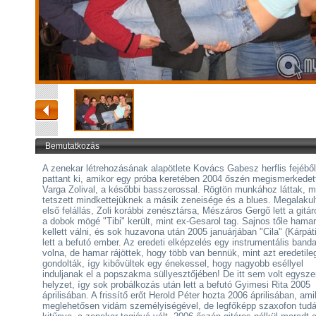
Bemutatkozás
A zenekar létrehozásának alapötlete Kovács Gabesz herflis fejéből
pattant ki, amikor egy próba keretében 2004 őszén megismerkedet
Varga Zolival, a későbbi basszerossal. Rögtön munkához láttak, m
tetszett mindkettejüknek a másik zeneisége és a blues. Megalakul
első felállás, Zoli korábbi zenésztársa, Mészáros Gergő lett a gitá
a dobok mögé "Tibi" került, mint ex-Gesarol tag. Sajnos tőle hama
kellett válni, és sok huzavona után 2005 januárjában "Cila" (Kárpáti
lett a befutó ember. Az eredeti elképzelés egy instrumentális banda
volna, de hamar rájöttek, hogy több van bennük, mint azt eredetile
gondolták, így kibővültek egy énekessel, hogy nagyobb eséllyel
induljanak el a popszakma süllyesztőjében! De itt sem volt egysze
helyzet, így sok probálkozás után lett a befutó Gyimesi Rita 2005
áprilisában. A frissítő erőt Herold Péter hozta 2006 áprilisában, ami
meglehetősen vidám személyiségével, de legfőképp szaxofon tud