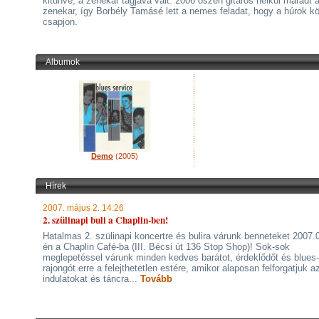
kitűnve, a zenekar tagjává vált. 2006 őszén gitáros nélkül maradt 
zenekar, így Borbély Tamásé lett a nemes feladat, hogy a húrok k
csapjon.
Albumok
Demo
(2005)
Hírek
2007. május 2. 14:26
2. szülinapi buli a Chaplin-ben!
Hatalmas 2. szülinapi koncertre és bulira várunk benneteket 2007.
én a Chaplin Café-ba (III. Bécsi út 136 Stop Shop)! Sok-sok
meglepetéssel várunk minden kedves barátot, érdeklődőt és blues-
rajongót erre a felejthetetlen estére, amikor alaposan felforgatjuk a
indulatokat és táncra...
Tovább