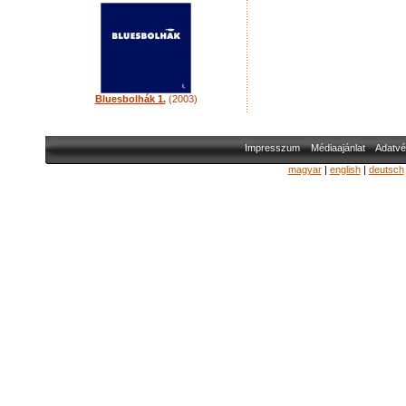
Bluesbolhák 1.
(2003)
Impresszum
Médiaajánlat
Adatvé
magyar
|
english
|
deutsch