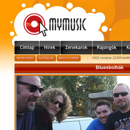
3422 zenekar 12339 letölt
Bluesbolhák