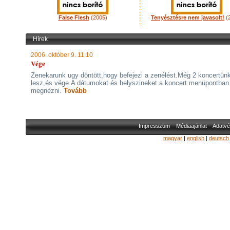
False Flesh
(2005)
Tenyésztésre nem javasolt!
(
Hírek
2006. október 9. 11:10
Vége
Zenekarunk ugy döntött,hogy befejezi a zenélést.Még 2 koncertün
lesz,és vége.A dátumokat és helyszineket a koncert menüpontban 
megnézni.
Tovább
Impresszum
Médiaajánlat
Adatvé
magyar
|
english
|
deutsch