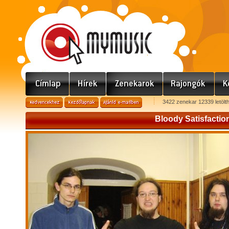
3422 zenekar 12339 letölt
Bloody Satisfactio