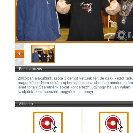
Bemutatkozás
2003-ban alakultunk,azota 3 demot vettünk felt,de csak kettöt tart
magunkénak.Nem sokára uj honlapunk lesz ahonnan minden számo
lehet tölteni.Szeretnénk sokat koncertezni,ugyhogy ha van valami
szoljatok,benzinpénzért megyünk.......ennyi
Albumok