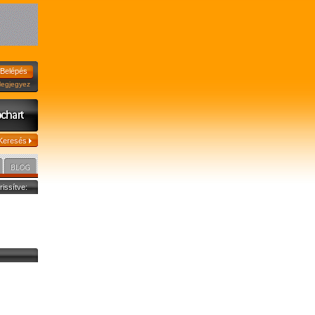
jegyez
frissítve: