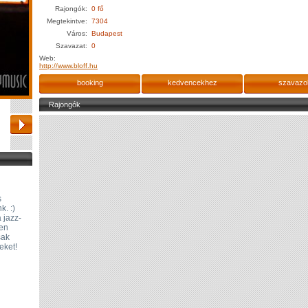
Rajongók:
0 fő
Megtekintve:
7304
Város:
Budapest
Szavazat:
0
Web:
http://www.bloff.hu
booking
kedvencekhez
szavazo
Rajongók
s
k. :)
 jazz-
yen
sak
eket!