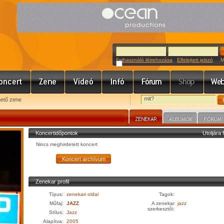
Felhasználó létrehozása
Elfelejtett jelszó
Meg
hető zene
Koncertidőpontok
Utoljára 
Nincs meghirdetett koncert
Zenekar profil
Típus:
zenekari oldal
Tagok:
Műfaj:
JAZZ
A zenekar
jazz
szerkesztői:
Stílus:
Jazz
Alapítva:
2005