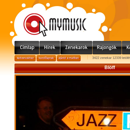
3422 zenekar 12339 letölt
Blöff