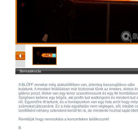
Bemutatkozás
A BLÖFF zenekar még alakulófélben van, jelenleg basszugitáros után
kutatunk. A mostani felállásban már biztosnak tűnik az énekes, dobos é
gitáros poszt, illetve van egy tenor szaxofonosunk és egy fél trombitásun
Sürgősen kellene egy bőgős, aki profin tud walkingolni és mindent tud a
ről. Egyenlőre itt tartunk, és a honlapunkon van egy lista arról hogy mil
számokat játszanánk. Ez a lista egyáltalán nem végleges, sőt, inkább c
ízelítőként néhány sztenderd került fel rá, de mindenki hozhat saját ötlet
Reméljük hogy nemsokára a koncerteken találkozunk!
B.