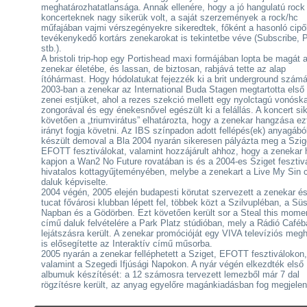
meghatározhatatlansága. Annak ellenére, hogy a jó hangulatú rock
koncerteknek nagy sikerük volt, a saját szerzemények a rock/hc
műfajában vajmi vérszegényekre sikeredtek, főként a hasonló cip
tevékenykedő kortárs zenekarokat is tekintetbe véve (Subscribe, P
stb.).
A bristoli trip-hop egy Portishead maxi formájában lopta be magát 
zenekar életébe, és lassan, de biztosan, rabjává tette az alap
ítóhármast. Hogy hódolatukat fejezzék ki a brit underground szám
2003-ban a zenekar az International Buda Stagen megtartotta első 
zenei estjüket, ahol a rezes szekció mellett egy nyolctagú vonóska
zongorával és egy énekesnővel egészült ki a felállás. A koncert sik
követően a „triumvirátus” elhatározta, hogy a zenekar hangzása ez
irányt fogja követni. Az IBS színpadon adott fellépés(ek) anyagábó
készült demoval a Bla 2004 nyarán sikeresen pályázta meg a Szig
EFOTT fesztiválokat, valamint hozzájárult ahhoz, hogy a zenekar 
kapjon a Wan2 No Future rovatában is és a 2004-es Sziget fesztiv
hivatalos kottagyűjteményében, melybe a zenekart a Live My Sin 
daluk képviselte.
2004 végén, 2005 elején budapesti körutat szervezett a zenekar é
tucat fővárosi klubban lépett fel, többek közt a Szilvupléban, a Sü
Napban és a Gödörben. Ezt követően került sor a Steal this mome
című daluk felvételére a Park Platz stúdióban, mely a Rádió Caféb
lejátszásra került. A zenekar promócióját egy VIVA televíziós meg
is elősegítette az Interaktív című műsorba.
2005 nyarán a zenekar felléphetett a Sziget, EFOTT fesztiválokon,
valamint a Szegedi Ifjúsági Napokon. A nyár végén elkezdték első
albumuk készítését: a 12 számosra tervezett lemezből már 7 dal
rögzítésre került, az anyag egyelőre magánkiadásban fog megjele