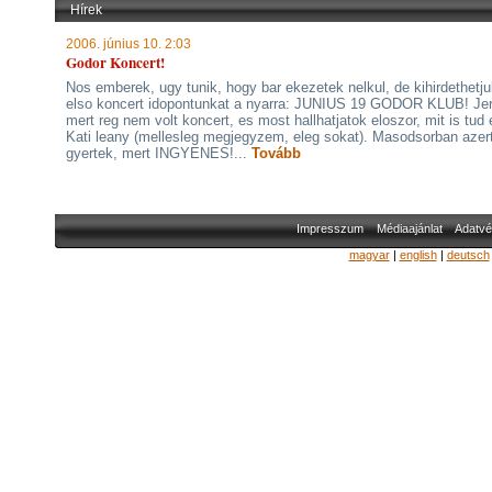
Hírek
2006. június 10. 2:03
Godor Koncert!
Nos emberek, ugy tunik, hogy bar ekezetek nelkul, de kihirdethetj
elso koncert idopontunkat a nyarra: JUNIUS 19 GODOR KLUB! Jer
mert reg nem volt koncert, es most hallhatjatok eloszor, mit is tud 
Kati leany (mellesleg megjegyzem, eleg sokat). Masodsorban azer
gyertek, mert INGYENES!...
Tovább
Impresszum
Médiaajánlat
Adatvé
magyar
|
english
|
deutsch