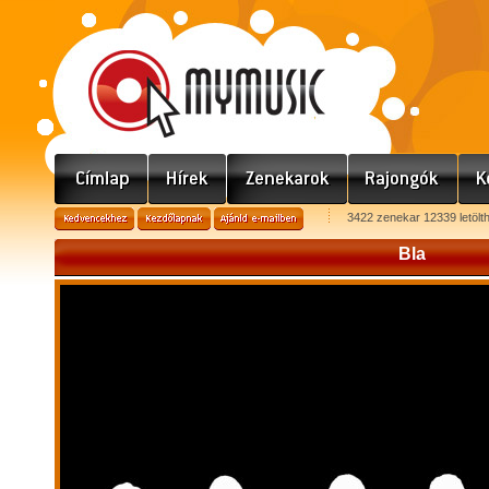
3422 zenekar 12339 letölt
Bla