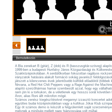
Bemutatkozás
A Bla zenekart B (gitár), Z (dob) és R (basszusgitár-szöveg) alapíto
1999-ben a budapesti Hunfalvy János Közgazdasági és Külkeresk
Szakközépiskolában. A serdülőkorban fokozottan ragályos rockzen
irányzatok hatására alakult formáció sokáig javarészt feldolgozáso
játszott a kilencvenes évek jelentősebb külföldi előadóitól (többek 
Nirvana, a Red Hot Chili Peppers vagy a Rage Against the Machine
alapító szerzőhármas hamar szembesült azzal, hogy egy vállalhat
nem jön ki a torkukon, de a véletlenek egy hosszú sorát követően 
Áron, alias Roni állt mikrofon mögé.
Számos zenész kiegészítésével megannyi izzasztó koncertet adot
együttes budai középiskolákban vagy a kultikus Jókai Klub színpa
Egy öt számos demo is készült a felgyülemlett saját szerzeménye
melynek a minőség mellett nagy hiányossága volt műfaji