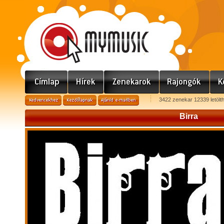
3422 zenekar 12339 letölt
Birra