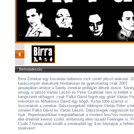
Bemutatkozás
Birra Zenekar egy kisvárdai dallamos rock zenét játszó alakulat. 2
karácsonyán alakultunk hivatalosan de gyakorlatilag csak 2007.
januárjában amikor a Sanity zenekar próbáján álltunk össze. Sanit
amúgy is játszó Vártás László és Péter Csabinak nem is kellett a
hangszerét otthagyni, csak Palkó Dávid fogott egy gitárt Vártás Pe
mikrofont és Mihalovics Dávid egy bőgőt. Azóta több számot is
összerakott a zenekar. Dalszövegekért többnyire Vártás Péter a fel
zenéért Palkó Dávid és Vártás László. Dalszövegek nagyrészét k
írjuk. Repertoárunkban megtalálhatóak a mindent lesz*rós motoros 
élet értelmét kereső szolid, emberiség ellen lázadó Feelingek is. P
Csabi 2 hónap után kivállt a zenekarból így 4-en folytatjuk a felfele
törekvést!