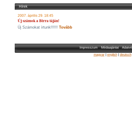
Hírek
2007. április 29. 18:45
Új számok a Birra táján!
Új Számokat írtunk!!!!!!
Tovább
Impresszum
Médiaajánlat
Adatvé
magyar
|
english
|
deutsch