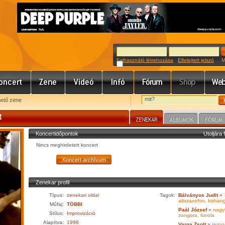
Felhasználó létrehozása
Elfelejtett jelszó
Meg
hető zene
t
Koncertidőpontok
Utoljára 
Nincs meghirdetett koncert
Zenekar profil
Típus:
zenekari oldal
Tagok:
Bálványos Judit
»
altszaxofon, kishan
Műfaj:
TÖBBI
Paál József
»
nagy
Stílus:
Improvizáció
zongora, fuvola
Alapítva:
1998
Varga Zsolt
»
tenor