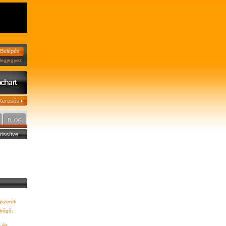
jegyez
frissítve:
gszerek
bőgő,
- és