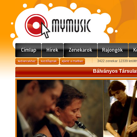
3422 zenekar 12339 letölt
Bálványos Társula