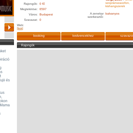
szopránszaxofon,
Rajongók:
0 fő
kishangszerek
Megtekintve:
6597
A zenekar
balvanyos
Város:
Budapest
szerkesztői:
Szavazat:
0
Web:
[link]
booking
kedvencekhez
szavazo
Rajongók
üket
iráció
g
ás
t
jii és
kus
n,
lokon
s Mama
s