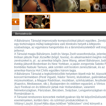
Bemutatkozás
A Bálványos Társulat improvizatív kompozíciókat játszó együttes. Zenéj
egy biztonságos műfaji kategóriára való törekvés helyett a kifejezés
szabadsága, az egymásra hangolódás és a társművészetekből vett insp
jellemzi.
A Társulat magja Bálványos Judit és Varga Zsolt szaxofonduója, jelenle
trióban játszik Paál Józseffel (bőgő, fuvola), és alkalmanként meghív m
zenészeket is, pl.: az amerikai bőgős Jane Wang, akivel Bálványos Judi
évekig játszott Bostonban és New Yorkban, a japán zongorista Satoko Fu
trombitás Natsuki Tamura, akik szintén volt bostoni zenésztársak, és az
amerikai-francia Hot Chills együttes három tagja.
A Bálványos Társulat a legkülönbözőbb helyeken lépett már fel, klasszi
koncert termekben (Pesti Vigadó, Nádor Terem), klubokban, galériákba
múzeumokban, a Magyar Rádióban, mozikban, színházakban, fesztivá
(Kapolcs, Mediawave, stb.), Budapesten és vidéken egyaránt, a Vilniu
Jazz Festival-on és többször jártak már Hollandiában, valamint
Németországban, Párizsban, Bécsben, Svájcban, Lengyelországban é
Romániában is.
A Társulat rendszeres koncertek mellett gyakran lép fel képzőművészeti
eseményeken, kortárs tánc- és színházi produkciókban is.
Villányi László József Attila díjas költővel "időközben" című könyvét a