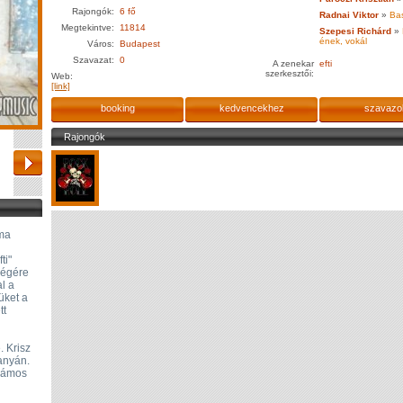
Rajongók:
6 fő
Radnai Viktor
»
Bas
Megtekintve:
11814
Szepesi Richárd
»
ének, vokál
Város:
Budapest
Szavazat:
0
A zenekar
efti
szerkesztői:
Web:
[link]
booking
kedvencekhez
szavazo
Rajongók
oma
ti"
végére
al a
üket a
tt
. Krisz
tanyán.
számos