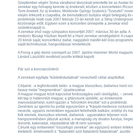
Szeptember végén Soma váratlanul távozását jelentette be az Avatar-bó
zenekar egy hónapig kereste új énekesét, közben a koncerteken Ricso
Tomi énekelt. Az új énekes, Moldován György Szabolcs "Szaszkó" nov
elején érkezett a csapatba, de bemutatkozó bulijára végül betegség és
problémák miatt csak 2007 február 23-án került sor, a Sting Undergrou
közönsége előtt. Egyben ezen a koncerten ünnepelte a zenekar első
születésnapját is.
A zenekar első nagy színpados koncertjét 2007. március 30-án adta. A
miskolci Ifjúsági Házban lépett fel a Hard zenekar vendégeként. A csap
20 körüli saját, koncertkész dallal, nagyjából másfél-két órás programma
saját technikussal, hangosítással rendelkezik.
A Forog a gép demó szerepelt az 2007. áprilisi Hammer World magazin
Lénárd Lászlótól rendkívül pozitív kritikát kapott.
Pár szó a koncepciónkról:
A zenekart egyfajta "küldetéstudatnak" nevezhető céllal alapítottuk:
Céljaink: -a legfontosabb talán- a magyar klasszikus, dallamos hard roc
heavy metal "megmentése", újraélesztése
A magyar-magyar közti kapcsolat fontosságára való rávilágítás, – zene
két tag is határontúli magyar, a gitárosunk újvidéki, az énekesünk
marosvásárhelyi, ezért igazán a "bőrünkön éreztük" ezt a problémát.
Zenénkre az igenhir.hu portál egyszerűen a "Kárpát-medence rockzené
nevezte, ugyanis zenénkben egyaránt fellelhetők balkáni, erdélyi és m
folk elemek, klasszikus elemek, dallamok - ugyanakkor teljesen rock
hangszerelésben játszuk azokat, a manapság oly divatos furulya, hege
doromb, katonadal, népdalátirat stb itt nem szerepel.
Célunk egy embereket "összefogó zenekar" aki egyszerű emberi értékre
életekről, élményekről ír, "fiataloktól szól fiatalokról fiataloknak", pozitív