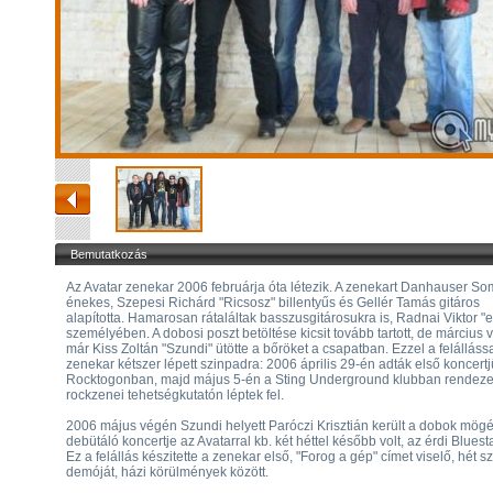
Bemutatkozás
Az Avatar zenekar 2006 februárja óta létezik. A zenekart Danhauser S
énekes, Szepesi Richárd "Ricsosz" billentyűs és Gellér Tamás gitáros
alapította. Hamarosan rátaláltak basszusgitárosukra is, Radnai Viktor "ef
személyében. A dobosi poszt betöltése kicsit tovább tartott, de március 
már Kiss Zoltán "Szundi" ütötte a bőröket a csapatban. Ezzel a felálláss
zenekar kétszer lépett szinpadra: 2006 április 29-én adták első koncertj
Rocktogonban, majd május 5-én a Sting Underground klubban rendeze
rockzenei tehetségkutatón léptek fel.
2006 május végén Szundi helyett Paróczi Krisztián került a dobok mögé
debütáló koncertje az Avatarral kb. két héttel később volt, az érdi Blues
Ez a felállás készitette a zenekar első, "Forog a gép" címet viselő, hét 
demóját, házi körülmények között.