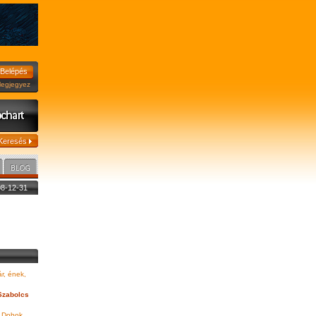
jegyez
008-12-31
r, ének,
Szabolcs
Dobok