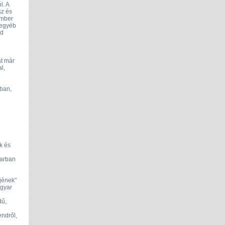
l. A
sz és
ember
 egyéb
nd
at már
l,
ban,
k és
karban
jének"
agyar
dű,
ndről,