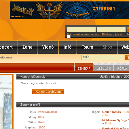
Felhasználó létrehozása
Elfelejtett jelszó
Meg
hető zene
Koncertidőpontok
Utoljára frissítve: 2
Nincs meghirdetett koncert
Zenekar profil
Típus:
zenekari oldal
Tagok:
Gellér Tamás
»
Gitá
vokál
Műfaj:
POP
Moldován György 
Stílus:
Rock
»
Ének
Alapítva:
2006
Paróczi Krisztián
»