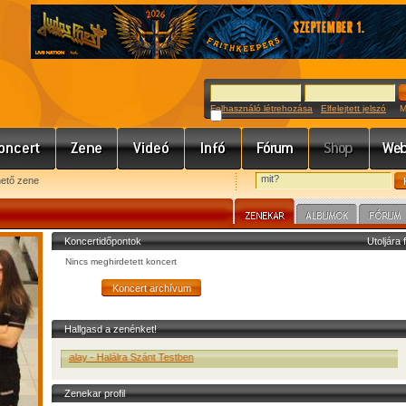
Felhasználó létrehozása
Elfelejtett jelszó
Meg
hető zene
Koncertidőpontok
Utoljára 
Nincs meghirdetett koncert
Hallgasd a zenénket!
Athalay - Halálra Szánt Testben
Zenekar profil