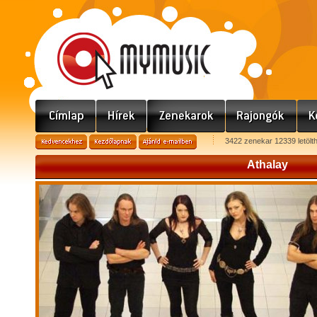
3422 zenekar 12339 letölt
Athalay