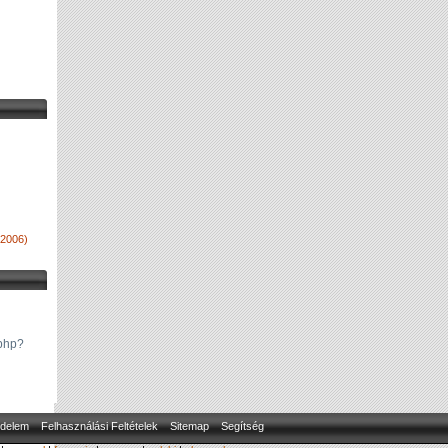
2006)
.php?
delem
Felhasználási Feltételek
Sitemap
Segítség