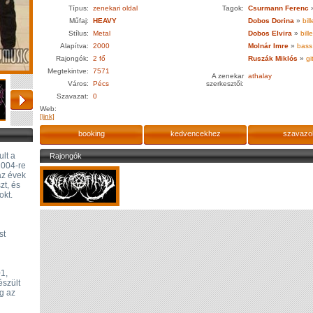
Típus:
zenekari oldal
Tagok:
Csurmann Ferenc
Műfaj:
HEAVY
Dobos Dorina
»
bil
Stílus:
Metal
Dobos Elvira
»
bill
Alapítva:
2000
Molnár Imre
»
bass
Rajongók:
2 fő
Ruszák Miklós
»
gi
Megtekintve:
7571
A zenekar
athalay
Város:
Pécs
szerkesztői:
Szavazat:
0
Web:
[link]
booking
kedvencekhez
szavazo
lt a
Rajongók
2004-re
az évek
zt, és
okt.
st
1,
észült
g az