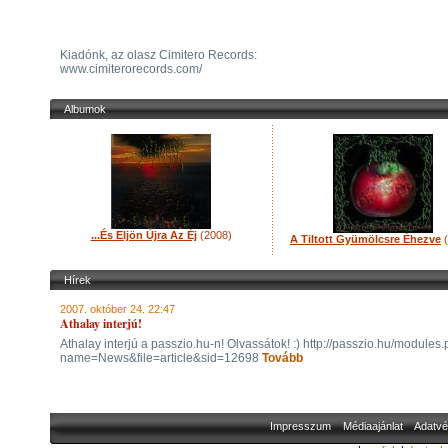
Kiadónk, az olasz Cimitero Records:
www.cimiterorecords.com/
Albumok
...És Eljön Újra Az Éj
(2008)
A Tiltott Gyümölcsre Éhezve
(
Hírek
2007. október 24. 22:47
Athalay interjú!
Athalay interjú a passzio.hu-n! Olvassátok! :) http://passzio.hu/modules
name=News&file=article&sid=12698
Tovább
Impresszum
Médiaajánlat
Adatvé