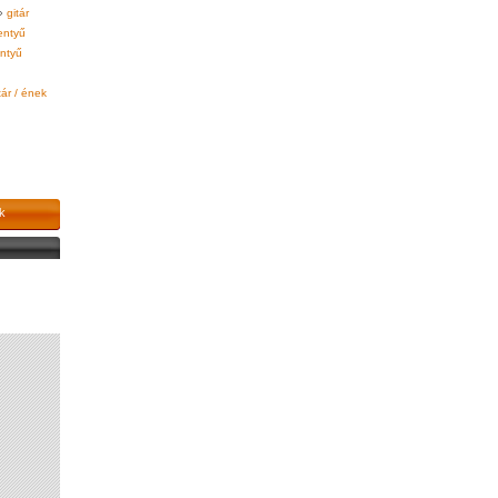
»
gitár
lentyű
entyű
tár / ének
k