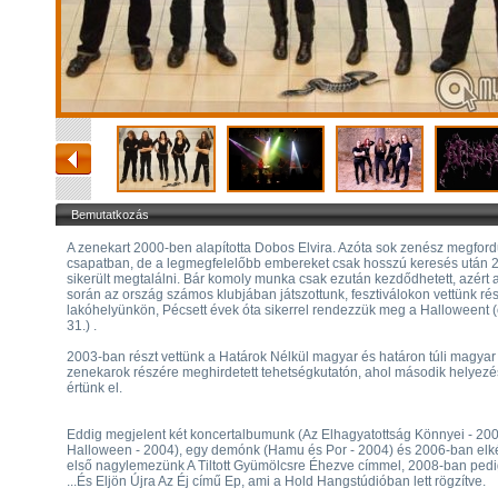
Bemutatkozás
A zenekart 2000-ben alapította Dobos Elvira. Azóta sok zenész megfordu
csapatban, de a legmegfelelőbb embereket csak hosszú keresés után 
sikerült megtalálni. Bár komoly munka csak ezután kezdődhetett, azért 
során az ország számos klubjában játszottunk, fesztiválokon vettünk rés
lakóhelyünkön, Pécsett évek óta sikerrel rendezzük meg a Halloweent (
31.) .
2003-ban részt vettünk a Határok Nélkül magyar és határon túli magyar
zenekarok részére meghirdetett tehetségkutatón, ahol második helyezé
értünk el.
Eddig megjelent két koncertalbumunk (Az Elhagyatottság Könnyei - 200
Halloween - 2004), egy demónk (Hamu és Por - 2004) és 2006-ban elk
első nagylemezünk A Tiltott Gyümölcsre Éhezve címmel, 2008-ban pedi
...És Eljön Újra Az Éj című Ep, ami a Hold Hangstúdióban lett rögzítve.