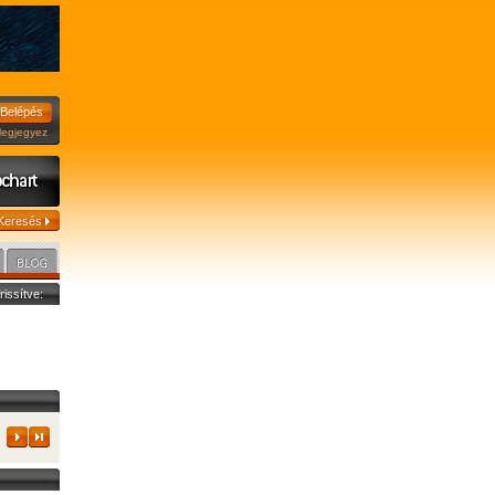
jegyez
frissítve: