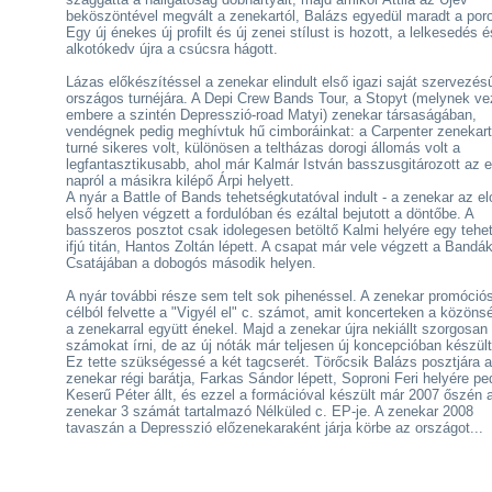
beköszöntével megvált a zenekartól, Balázs egyedül maradt a por
Egy új énekes új profilt és új zenei stílust is hozott, a lelkesedés é
alkotókedv újra a csúcsra hágott.
Lázas előkészítéssel a zenekar elindult első igazi saját szervezés
országos turnéjára. A Depi Crew Bands Tour, a Stopyt (melynek ve
embere a szintén Depresszió-road Matyi) zenekar társaságában,
vendégnek pedig meghívtuk hű cimboráinkat: a Carpenter zenekart
turné sikeres volt, különösen a teltházas dorogi állomás volt a
legfantasztikusabb, ahol már Kalmár István basszusgitározott az 
napról a másikra kilépő Árpi helyett.
A nyár a Battle of Bands tehetségkutatóval indult - a zenekar az el
első helyen végzett a fordulóban és ezáltal bejutott a döntőbe. A
basszeros posztot csak idolegesen betöltő Kalmi helyére egy tehe
ifjú titán, Hantos Zoltán lépett. A csapat már vele végzett a Bandá
Csatájában a dobogós második helyen.
A nyár további része sem telt sok pihenéssel. A zenekar promóció
célból felvette a "Vigyél el" c. számot, amit koncerteken a közöns
a zenekarral együtt énekel. Majd a zenekar újra nekiállt szorgosan
számokat írni, de az új nóták már teljesen új koncepcióban készül
Ez tette szükségessé a két tagcserét. Törőcsik Balázs posztjára a
zenekar régi barátja, Farkas Sándor lépett, Soproni Feri helyére pe
Keserű Péter állt, és ezzel a formációval készült már 2007 őszén 
zenekar 3 számát tartalmazó Nélküled c. EP-je. A zenekar 2008
tavaszán a Depresszió előzenekaraként járja körbe az országot...