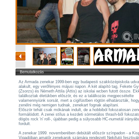
Bemutatkozás
Az Armada zenekar 1999-ben egy budapesti szakközépiskola udva
alakult, egy verőfényes májusi napon. A két alapító tag, Fekete G
(Zsorzs) és Németh Attila (Attis) az iskolai wcben futott össze. Ek
találkoztak életükben először, és ez a találkozás megpecsételte
valamennyiünk sorsát, mert a cigifüstben rögtön elhatározták, hog
zenélni még nemigen tudnak, zenekart fognak alapítani.
Először tehát csak mókának indult, de a hobbiból fokozatosan zen
formálódott. A zenei stílus a kezdeti sörmetálos thrash-ből fokoza
dögös rock 'n' roll-, újabban pedig a súlyosabb HC-numetál irányáb
fordult.
A zenekar 1999. novemberében debütált először színpadon - a Kis
Vigadóban amatőr zenekarok számára rendezett Nekifutó fesztivál