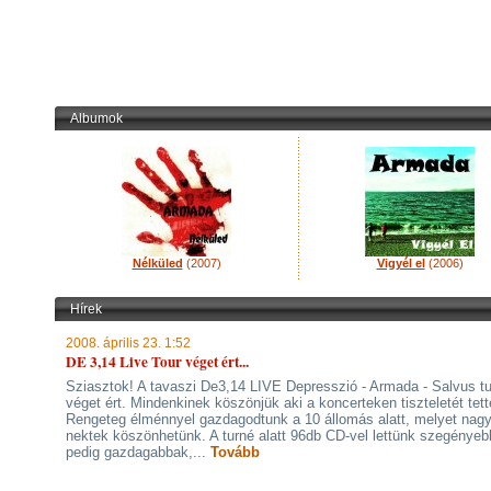
Albumok
Nélküled
(2007)
Vigyél el
(2006)
Hírek
2008. április 23. 1:52
DE 3,14 Live Tour véget ért...
Sziasztok! A tavaszi De3,14 LIVE Depresszió - Armada - Salvus t
véget ért. Mindenkinek köszönjük aki a koncerteken tiszteletét tett
Rengeteg élménnyel gazdagodtunk a 10 állomás alatt, melyet nagy
nektek köszönhetünk. A turné alatt 96db CD-vel lettünk szegényebb
pedig gazdagabbak,...
Tovább