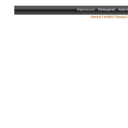
Impresszum
Médiaajánlat
Adatvé
magyar
|
english
|
deutsch