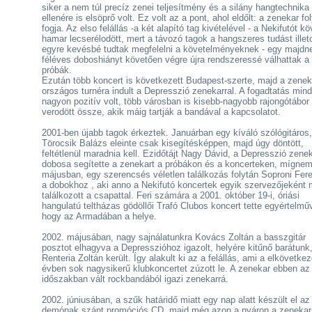
siker a nem túl precíz zenei teljesítmény és a silány hangtechnika
ellenére is elsöprő volt. Ez volt az a pont, ahol eldőlt: a zenekar fol
fogja. Az elso felállás -a két alapító tag kivételével - a Nekifutót k
hamar lecserélodött, mert a távozó tagok a hangszeres tudást illet
egyre kevésbé tudtak megfelelni a követelményeknek - egy majd
féléves doboshiányt követően végre újra rendszeressé válhattak a
próbák.
Ezután több koncert is következett Budapest-szerte, majd a zenek
országos turnéra indult a Depresszió zenekarral. A fogadtatás min
nagyon pozitív volt, több városban is kisebb-nagyobb rajongótábor
verodött össze, akik máig tartják a bandával a kapcsolatot.
2001-ben újabb tagok érkeztek. Januárban egy kíváló szólógitáros,
Törocsik Balázs eleinte csak kisegítésképpen, majd úgy döntött,
feltétlenül maradnia kell. Ezidőtájt Nagy Dávid, a Depresszió zene
dobosa segítette a zenekart a próbákon és a koncerteken, mígne
májusban, egy szerencsés véletlen találkozás folytán Soproni Fere
a dobokhoz , aki anno a Nekifutó koncertek egyik szervezőjeként 
találkozott a csapattal. Feri számára a 2001. október 19-i, óriási
hangulatú teltházas gödöllői Trafó Clubos koncert tette egyértelmű
hogy az Armadában a helye.
2002. májusában, nagy sajnálatunkra Kovács Zoltán a basszgitár
posztot elhagyva a Depresszióhoz igazolt, helyére kitűnő barátunk
Renteria Zoltán került. Így alakult ki az a felállás, ami a elkövetke
évben sok nagysikerű klubkoncertet zúzott le. A zenekar ebben az
időszakban vált rockbandából igazi zenekarrá.
2002. júniusában, a szűk határidő miatt egy nap alatt készült el az
demónak szánt promóciós CD, majd még azon a nyáron a zenekar