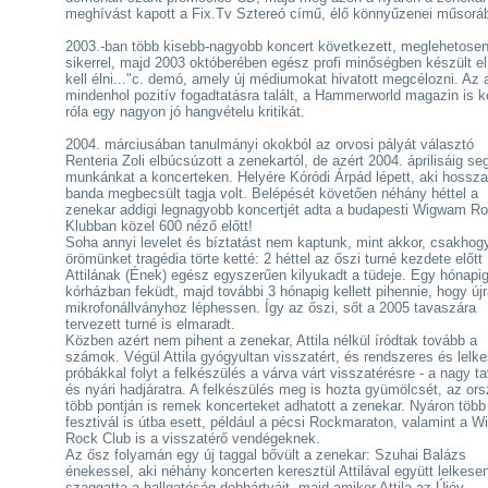
meghívást kapott a Fix.Tv Sztereó című, élő könnyűzenei műsorá
2003.-ban több kisebb-nagyobb koncert következett, meglehetose
sikerrel, majd 2003 októberében egész profi minőségben készült el
kell élni..."c. demó, amely új médiumokat hivatott megcélozni. Az
mindenhol pozitív fogadtatásra talált, a Hammerworld magazin is k
róla egy nagyon jó hangvételu kritikát.
2004. márciusában tanulmányi okokból az orvosi pályát választó
Renteria Zoli elbúcsúzott a zenekartól, de azért 2004. áprilisáig seg
munkánkat a koncerteken. Helyére Kóródi Árpád lépett, aki hossz
banda megbecsült tagja volt. Belépését követően néhány héttel a
zenekar addigi legnagyobb koncertjét adta a budapesti Wigwam R
Klubban közel 600 néző előtt!
Soha annyi levelet és bíztatást nem kaptunk, mint akkor, csakhog
örömünket tragédia törte ketté: 2 héttel az őszi turné kezdete előtt
Attilának (Ének) egész egyszerűen kilyukadt a tüdeje. Egy hónapi
kórházban feküdt, majd további 3 hónapig kellett pihennie, hogy újr
mikrofonállványhoz léphessen. Így az őszi, sőt a 2005 tavaszára
tervezett turné is elmaradt.
Közben azért nem pihent a zenekar, Attila nélkül íródtak tovább a
számok. Végül Attila gyógyultan visszatért, és rendszeres és lelk
próbákkal folyt a felkészülés a várva várt visszatérésre - a nagy t
és nyári hadjáratra. A felkészülés meg is hozta gyümölcsét, az or
több pontján is remek koncerteket adhatott a zenekar. Nyáron több
fesztivál is útba esett, például a pécsi Rockmaraton, valamint a 
Rock Club is a visszatérő vendégeknek.
Az ősz folyamán egy új taggal bővült a zenekar: Szuhai Balázs
énekessel, aki néhány koncerten keresztül Attilával együtt lelkese
szaggatta a hallgatóság dobhártyáit, majd amikor Attila az Újév