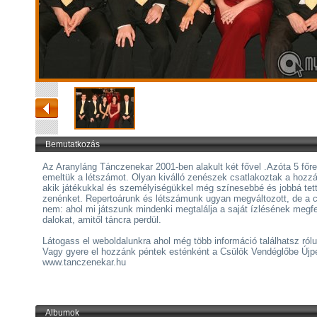
Bemutatkozás
Az Aranyláng Tánczenekar 2001-ben alakult két fővel .Azóta 5 főre
emeltük a létszámot. Olyan kiválló zenészek csatlakoztak a hozz
akik játékukkal és személyiségükkel még színesebbé és jobbá tet
zenénket. Repertoárunk és létszámunk ugyan megváltozott, de a 
nem: ahol mi játszunk mindenki megtalálja a saját ízlésének megfe
dalokat, amitől táncra perdül.
Látogass el weboldalunkra ahol még több információ találhatsz ról
Vagy gyere el hozzánk péntek esténként a Csülök Vendéglőbe Újpe
www.tanczenekar.hu
Albumok