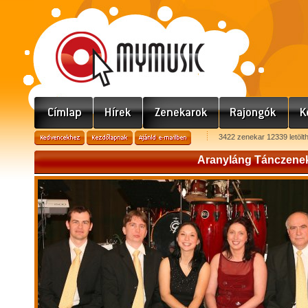
3422 zenekar 12339 letölt
Aranyláng Tánczene