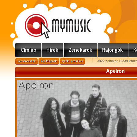
3422 zenekar 12339 letölt
Apeiron