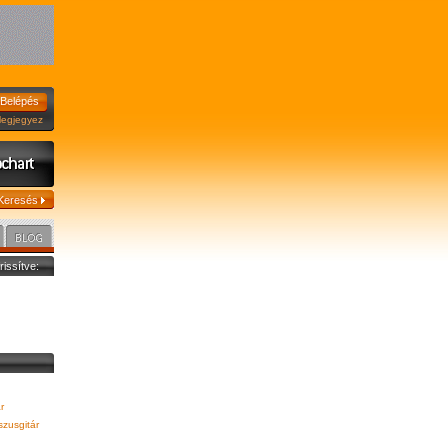
jegyez
frissítve:
r
zusgitár