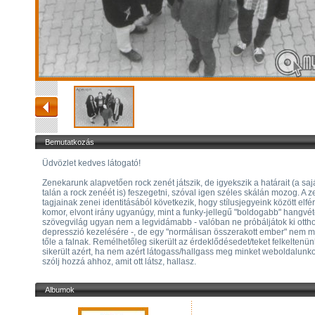
Bemutatkozás
Üdvözlet kedves látogató!
Zenekarunk alapvetően rock zenét játszik, de igyekszik a határait (a sajá
talán a rock zenéét is) feszegetni, szóval igen széles skálán mozog. A 
tagjainak zenei identitásából következik, hogy stílusjegyeink között elfér
komor, elvont irány ugyanúgy, mint a funky-jellegű "boldogabb" hangvéte
szövegvilág ugyan nem a legvidámabb - valóban ne próbáljátok ki otth
depresszió kezelésére -, de egy "normálisan összerakott ember" nem 
tőle a falnak. Remélhetőleg sikerült az érdeklődésedet/teket felkeltenü
sikerült azért, ha nem azért látogass/hallgass meg minket weboldalunk
szólj hozzá ahhoz, amit ott látsz, hallasz.
Albumok