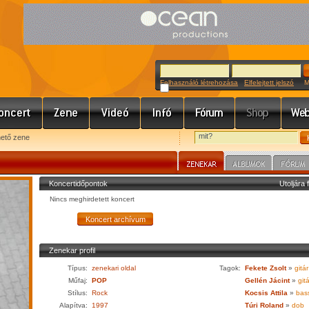
Felhasználó létrehozása
Elfelejtett jelszó
Meg
hető zene
Koncertidőpontok
Utoljára 
Nincs meghirdetett koncert
Zenekar profil
Típus:
zenekari oldal
Tagok:
Fekete Zsolt
»
gitár
Műfaj:
POP
Gellén Jácint
»
gitá
Stílus:
Rock
Kocsis Attila
»
bass
Alapítva:
1997
Túri Roland
»
dob