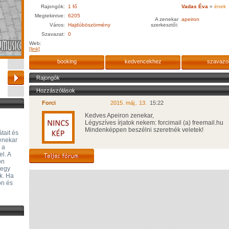
Rajongók:
1 fő
Vadas Éva
»
ének
Megtekintve:
6205
A zenekar
apeiron
Város:
Hajdúböszörmény
szerkesztői:
Szavazat:
0
Web:
[link]
booking
kedvencekhez
szavazo
Rajongók
Hozzászólások
Forci
2015. máj.. 13.
15:22
Kedves Apeiron zenekar,
Légyszíves írjatok nekem: forcimail (a) freemail.hu
Mindenképpen beszélni szeretnék veletek!
tait és
zenekar
 a
l. A
on
megy
nk. Ha
on és