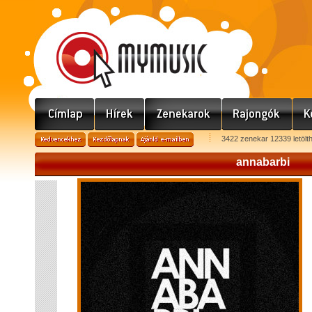
3422 zenekar 12339 letölt
annabarbi