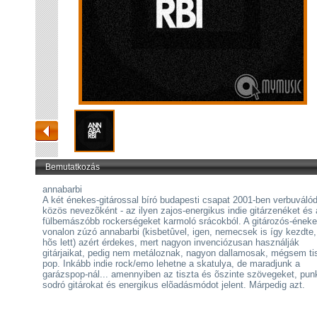
Bemutatkozás
annabarbi
A két énekes-gitárossal bíró budapesti csapat 2001-ben verbuválód
közös nevezõként - az ilyen zajos-energikus indie gitárzenéket és 
fülbemászóbb rockerségeket karmoló srácokból. A gitározós-éneke
vonalon zúzó annabarbi (kisbetûvel, igen, nemecsek is így kezdte,
hõs lett) azért érdekes, mert nagyon invenciózusan használják
gitárjaikat, pedig nem metáloznak, nagyon dallamosak, mégsem ti
pop. Inkább indie rock/emo lehetne a skatulya, de maradjunk a
garázspop-nál... amennyiben az tiszta és õszinte szövegeket, pu
sodró gitárokat és energikus elõadásmódot jelent. Márpedig azt.