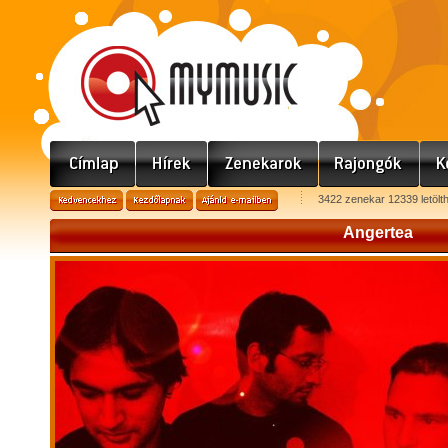
3422 zenekar 12339 letölt
Angertea