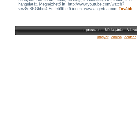
hangulatát. Megnézhető itt: http://www.youtube.com/watch?
v=z8eBKGbbqi4 És letölthető innen: www.angertea.com
Tovább
Impresszum
Médiaajánlat
Adatvé
magyar
|
english
|
deutsch