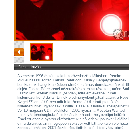
Bemutatkozás
A zenekar 1996 õszén alakult a következõ felállásban: Peralta
Miguel:basszusgitár, Farkas Péter:dob, Mihály Gergely:gitár/ének. 
ben kiadtuk Hangok a ködben címû 6 számos demokazettánkat. 9
elején Farkas Péter zenei nézeteltérések miatt távozott, utóda Bár
László lett. 98-ban kiadtuk „Minden, mire emlékeznél” címû
kislemezünket 3 dallal. Ennek eredményeként játszhattunk a Peps
Sziget 99-en. 2001-ben adtuk ki Promo 2001 címû promóciós
kislemezünket ugyancsak 3 dallal. Ezzel a 3 nótával szerepelhett
Vol.10 magazin CD mellékletén. 2001 nyarán a Mezõtúri Wanted
Fesztivál tehetségkutató blokkjának második helyezettjei lettünk.
Emellett ezen a nyáron elkészítettük elsõ videoklippünket Halálba 
című dalunkra, ami meglepõen sokszor volt látható különféle hazai
zenecsatornákon. 2001 õszén rögzítettük elsõ, Lélekvágy címû