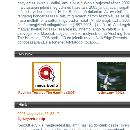
nagylemezünket 11 dallal, ami a Music Works terjesztésében 2002
márciusában jelent meg cd-n és kazettán. 2003 januárjában forgatt
második videoklipünket Hidak Belül címû dalunkra. Az év elsõ fele
rengeteg koncertezéssel telt, míg nyáron három fesztivál, és az új
írása mellett felrántottunk egy vadiúj nótát (Mindenség). Ezt a 200
õszén megjelenõ válogatáscd-re (1997-2003...) tettük rá. A cd egy
magyar nyelvű korszak lezárása is, innentől angolra váltottuk a
szövegeinket.Második nagylemezünk, melynek címe 'Rushing Tow
The Hateline', 2006 április 10-én jelenik meg a Nail/Edge Records
gondozásában.És a történet folytatódik tovább...
Albumok
Rushing Towards The Hateline
(2006)
Lélekvágy
(2002)
Hírek
2007. augusztus 26. 22:17
Új Angertea klip
Készült egy kis meglepetésklip, amit házilag dobtunk össze. Ilyen
handycam-es baromkodás, de elég jól visszaadja a koncertjeink