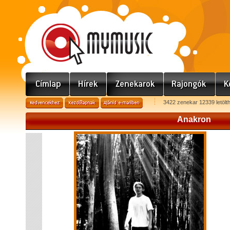
3422 zenekar 12339 letölt
Anakron