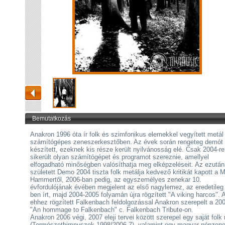
Bemutatkozás
Anakron 1996 óta ír folk és szimfonikus elemekkel vegyített metál
számítógépes zeneszerkesztőben. Az évek során rengeteg demót
készített, ezeknek kis része került nyilvánosság elé. Csak 2004-re
sikerült olyan számítógépet és programot szereznie, amellyel
elfogadható minőségben valósíthatja meg elképzeléseit. Az ezután
született Demo 2004 tiszta folk metálja kedvező kritikát kapott a M
Hammertől, 2006-ban pedig, az egyszemélyes zenekar 10.
évfordulójának évében megjelent az első nagylemez, az eredetileg
ben írt, majd 2004-2005 folyamán újra rögzített "A viking harcos". 
ehhez rögzített Falkenbach feldolgozással Anakron szerepelt a 20
"An hommage to Falkenbach" c. Falkenbach Tribute-on.
Anakron 2006 végi, 2007 eleji tervei között szerepel egy saját folk 
(Természethimnuszok 1998/2006-7), valamint egy magyar népzene