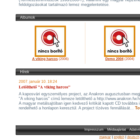
feldolgozásokat tartalmazó lemez megjelentetése.
Albumok
A viking harcos
(2006)
Demo 2004
(2004)
Hírek
2007. január 10. 18:24
Letölthető "A viking harcos"
A kaposvári egyszemélyes project, az Anakron augusztusban megj
"A viking harcos" című lemeze letölthető a http://www.anakron.fw.hu
A magyar metálsajtóban igen kedvező kritikát kapott CD továbbra 
rendelhető a honlapon keresztül. A project tízéves fennállását...
To
Impresszum
Médiaajánlat
Adatvé
magyar
|
english
|
deutsch