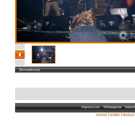
Bemutatkozás
Impresszum
Médiaajánlat
Adatvé
magyar
|
english
|
deutsch