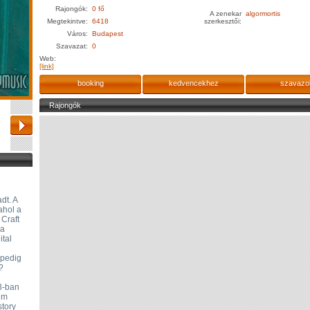
Rajongók:
0 fő
A zenekar
algormortis
Megtekintve:
6418
szerkesztői:
Város:
Budapest
Szavazat:
0
Web:
[link]
booking
kedvencekhez
szavazo
Rajongók
dt. A
ahol a
Craft
 a
ital
 pedig
?
03-ban
em
story