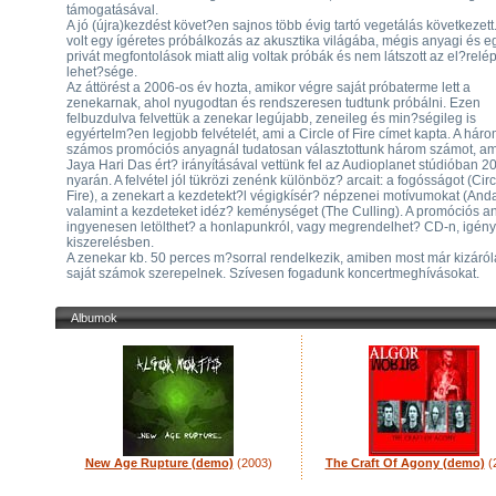
támogatásával.
A jó (újra)kezdést követ?en sajnos több évig tartó vegetálás következet
volt egy ígéretes próbálkozás az akusztika világába, mégis anyagi és 
privát megfontolások miatt alig voltak próbák és nem látszott az el?relé
lehet?sége.
Az áttörést a 2006-os év hozta, amikor végre saját próbaterme lett a
zenekarnak, ahol nyugodtan és rendszeresen tudtunk próbálni. Ezen
felbuzdulva felvettük a zenekar legújabb, zeneileg és min?ségileg is
egyértelm?en legjobb felvételét, ami a Circle of Fire címet kapta. A hár
számos promóciós anyagnál tudatosan választottunk három számot, am
Jaya Hari Das ért? irányításával vettünk fel az Audioplanet stúdióban 2
nyarán. A felvétel jól tükrözi zenénk különböz? arcait: a fogósságot (Circ
Fire), a zenekart a kezdetekt?l végigkísér? népzenei motívumokat (And
valamint a kezdeteket idéz? keménységet (The Culling). A promóciós a
ingyenesen letölthet? a honlapunkról, vagy megrendelhet? CD-n, igén
kiszerelésben.
A zenekar kb. 50 perces m?sorral rendelkezik, amiben most már kizáró
saját számok szerepelnek. Szívesen fogadunk koncertmeghívásokat.
Albumok
New Age Rupture (demo)
(2003)
The Craft Of Agony (demo)
(