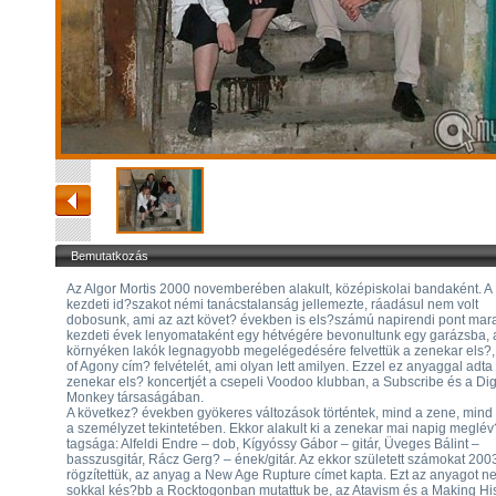
Bemutatkozás
Az Algor Mortis 2000 novemberében alakult, középiskolai bandaként. A
kezdeti id?szakot némi tanácstalanság jellemezte, ráadásul nem volt
dobosunk, ami az azt követ? években is els?számú napirendi pont mara
kezdeti évek lenyomataként egy hétvégére bevonultunk egy garázsba, 
környéken lakók legnagyobb megelégedésére felvettük a zenekar els?, 
of Agony cím? felvételét, ami olyan lett amilyen. Ezzel ez anyaggal adta
zenekar els? koncertjét a csepeli Voodoo klubban, a Subscribe és a Dig
Monkey társaságában.
A következ? években gyökeres változások történtek, mind a zene, mind
a személyzet tekintetében. Ekkor alakult ki a zenekar mai napig meglév
tagsága: Alfeldi Endre – dob, Kígyóssy Gábor – gitár, Üveges Bálint –
basszusgitár, Rácz Gerg? – ének/gitár. Az ekkor született számokat 20
rögzítettük, az anyag a New Age Rupture címet kapta. Ezt az anyagot n
sokkal kés?bb a Rocktogonban mutattuk be, az Atavism és a Making Hi