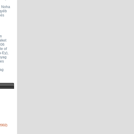
t. Noha
egyéb
pés
om
iket
006
le of
a-Ey),
nyag
yes
lag
2002)