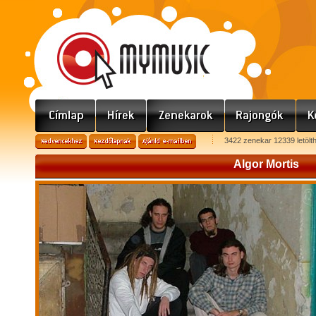
3422 zenekar 12339 letölt
Algor Mortis