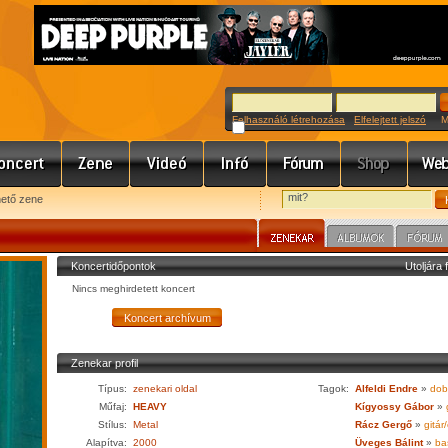
Felhasználó létrehozása
Elfelejtett jelszó
Meg
hető zene
Koncertidőpontok
Utoljára 
Nincs meghirdetett koncert
Zenekar profil
Típus:
zenekari oldal
Tagok:
Alfeldi Endre
»
dob
Műfaj:
HEAVY
Kígyossy Gábor
»
g
Stílus:
Metal
Rácz Gergő
»
gitár
Alapítva:
2000
Üveges Bálint
»
bas