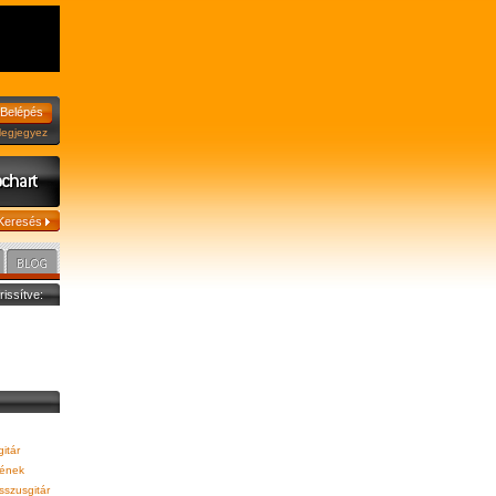
jegyez
frissítve:
itár
/ének
szusgitár