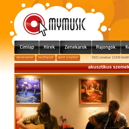
3422 zenekar 12339 letölt
akusztikus szeme