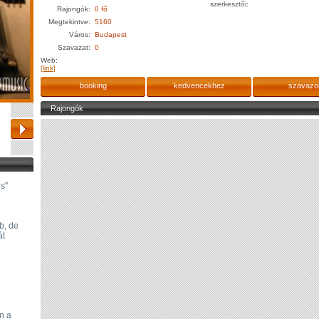
szerkesztői:
Rajongók:
0 fő
Megtekintve:
5160
Város:
Budapest
Szavazat:
0
Web:
[link]
booking
kedvencekhez
szavazo
Rajongók
s"
b, de
át
n a