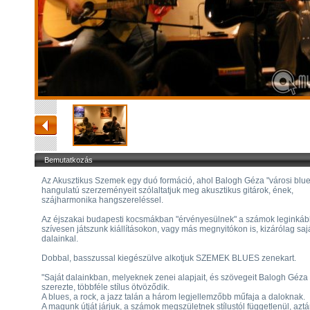
Bemutatkozás
Az Akusztikus Szemek egy duó formáció, ahol Balogh Géza "városi blue
hangulatú szerzeményeit szólaltatjuk meg akusztikus gitárok, ének,
szájharmonika hangszereléssel.
Az éjszakai budapesti kocsmákban "érvényesülnek" a számok leginkáb
szívesen játszunk kiállításokon, vagy más megnyitókon is, kizárólag saj
dalainkal.
Dobbal, basszussal kiegészülve alkotjuk SZEMEK BLUES zenekart.
"Saját dalainkban, melyeknek zenei alapjait, és szövegeit Balogh Géza
szerezte, többféle stílus ötvöződik.
A blues, a rock, a jazz talán a három legjellemzőbb műfaja a daloknak.
A magunk útját járjuk, a számok megszületnek stílustól függetlenül, aztá