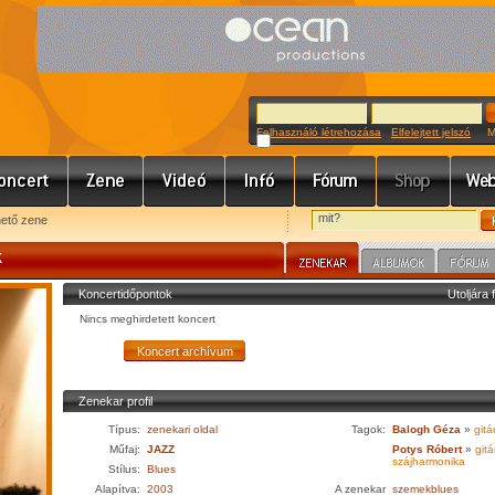
Felhasználó létrehozása
Elfelejtett jelszó
Meg
hető zene
k
Koncertidőpontok
Utoljára 
Nincs meghirdetett koncert
Zenekar profil
Típus:
zenekari oldal
Tagok:
Balogh Géza
»
gitá
Műfaj:
JAZZ
Potys Róbert
»
gitár
szájharmonika
Stílus:
Blues
Alapítva:
2003
A zenekar
szemekblues