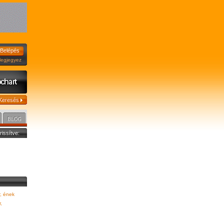
jegyez
frissítve:
r, ének
,