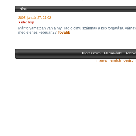
Hírek
2005. január 27. 21:02
Video klip
Már folyamatban van a My Radio címü számnak a klip forgatása, várhat
megjelenés Február 27
Tovább
Impresszum
Médiaajánlat
Adatvé
magyar
|
english
|
deutsch