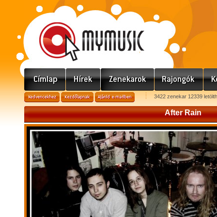
3422 zenekar 12339 letölt
After Rain