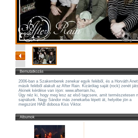
Bemutatkozás
2006-ban a Szakemberek zenekar egyik feléből, és a Horváth Ane
másik feléből alakult az After Rain. Kizárólag saját (rock) zenét ját
Akinek kérdése van írjon: www.afterrain.hu,
Úgy néz ki, hogy meg lesz az első tagcsere, amit természetesen 
sajnálunk. Nagy Sándor más zenekarba lépett át, helyébe jön a
megszünt HAB dobosa Kiss Viktor.
Albumok