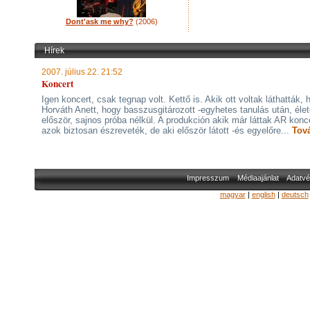
Dont'ask me why?
(2006)
Hírek
2007. július 22. 21:52
Koncert
Igen koncert, csak tegnap volt. Kettő is. Akik ott voltak láthatták, 
Horváth Anett, hogy basszusgitározott -egyhetes tanulás után, éle
először, sajnos próba nélkül. A produkción akik már láttak AR konce
azok biztosan észreveték, de aki először látott -és egyelőre...
Tov
Impresszum
Médiaajánlat
Adatvé
magyar
|
english
|
deutsch