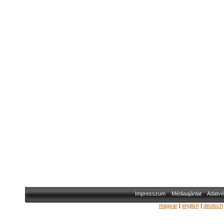
Impresszum
Médiaajánlat
Adatvé
magyar
|
english
|
deutsch