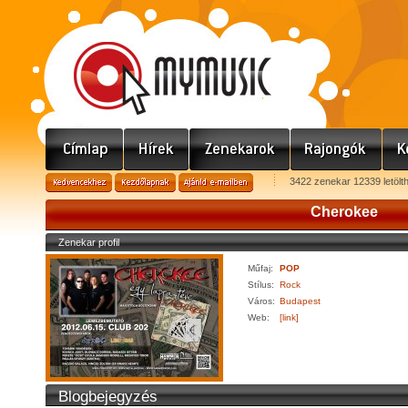
3422 zenekar 12339 letölt
Cherokee
Zenekar profil
Műfaj:
POP
Stílus:
Rock
Város:
Budapest
Web:
[link]
Blogbejegyzés