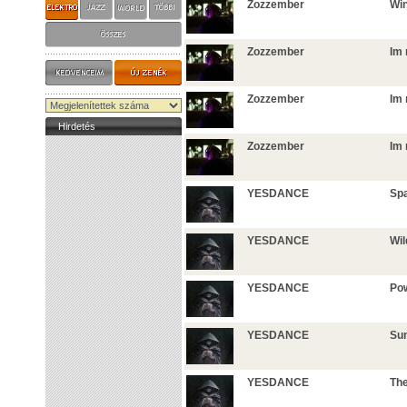
Zozzember
Win
Zozzember
Im 
Zozzember
Im 
Hirdetés
Zozzember
Im 
YESDANCE
Sp
YESDANCE
Wil
YESDANCE
Pow
YESDANCE
Su
YESDANCE
The