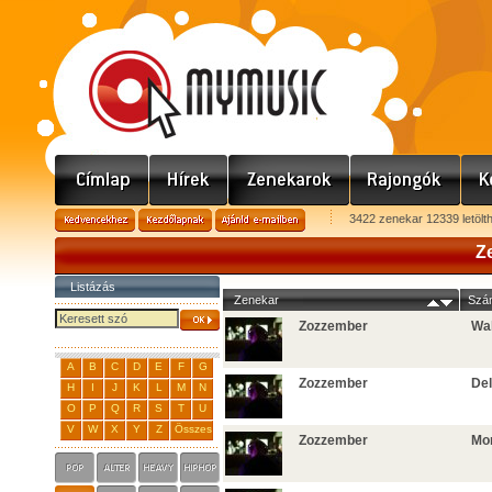
3422 zenekar 12339 letölt
Z
Listázás
Zenekar
Szá
Zozzember
Wal
A
B
C
D
E
F
G
Zozzember
De
H
I
J
K
L
M
N
O
P
Q
R
S
T
U
V
W
X
Y
Z
Összes
Zozzember
Mo