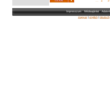
...
2
3
Impresszum
Médiaajánlat
Adatvé
magyar
|
english
|
deutsch