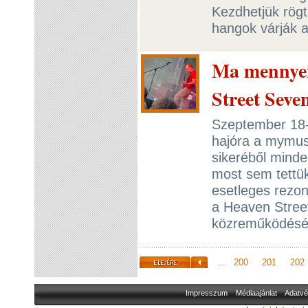
Kezdhetjük rögt
hangok várják 
Ma mennyei
Street Seve
Szeptember 18-
hajóra a mymusi
sikeréből minde
most sem tettük
esetleges rezon
a Heaven Stree
közreműködésé
...
200
201
202
Impresszum
Médiaajánlat
Adatvé