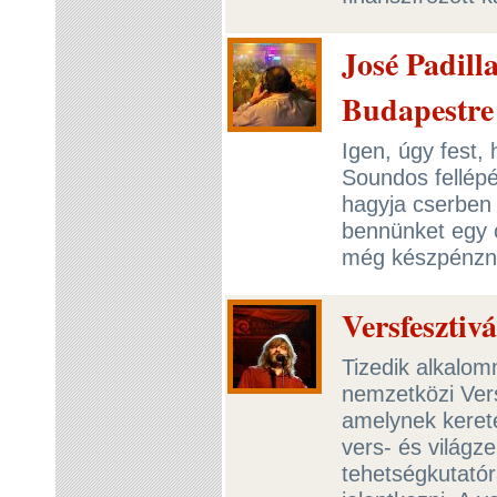
José Padill
Budapestre
Igen, úgy fest,
Soundos fellép
hagyja cserben 
bennünket egy o
még készpénz
Versfesztivál
Tizedik alkalo
nemzetközi Vers
amelynek keret
vers- és világz
tehetségkutatór