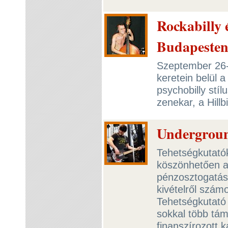
Rockabilly 
Budapesten
Szeptember 26-
keretein belül a
psychobilly stí
zenekar, a Hillbi
Undergroun
Tehetségkutatók
köszönhetően 
pénzosztogatás
kivételről szá
Tehetségkutató 
sokkal több tám
finanszírozott