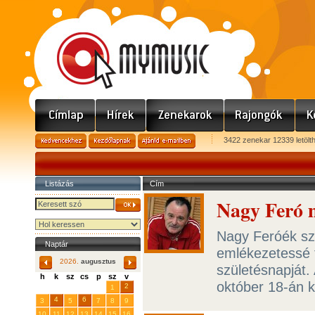
3422 zenekar 12339 letölt
Listázás
Cím
Nagy Feró 
Nagy Feróék sz
Naptár
emlékezetessé t
2026.
augusztus
születésnapját.
h
k
sz
cs
p
sz
v
október 18-án k
29
31
2
27
28
30
1
4
6
3
5
7
8
9
10
11
12
13
14
15
16