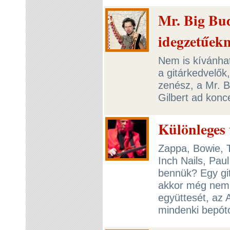
Mr. Big Bud
idegzetűek
Nem is kívánha
a gitárkedvelők
zenész, a Mr. B
Gilbert ad konc
Különleges 
Zappa, Bowie, T
Inch Nails, Pau
bennük? Egy git
akkor még nem i
együttesét, az 
mindenki bepóto