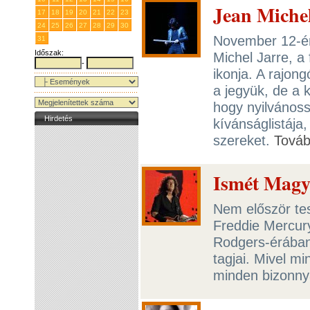
Jean Michel
17
18
19
20
21
22
23
24
25
26
27
28
29
30
November 12-én
31
1
2
3
4
5
6
Időszak:
Michel Jarre, a 
-
ikonja. A rajon
a jegyük, de a 
hogy nyilvánossá
Hirdetés
kívánságlistája
szereket.
Tová
Ismét Magy
Nem először tes
Freddie Mercur
Rodgers-érában
tagjai. Mivel mi
minden bizonnya