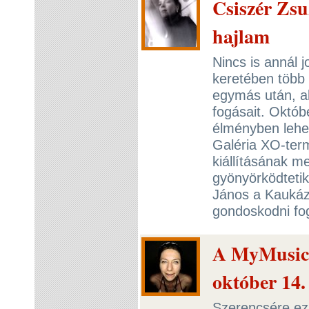
Csiszér Zsu
hajlam
Nincs is annál 
keretében több 
egymás után, a
fogásait. Októb
élményben lehet
Galéria XO-ter
kiállításának m
gyönyörködteti
János a Kaukázu
gondoskodni fo
A MyMusic.h
október 14.
Szerencsére ez