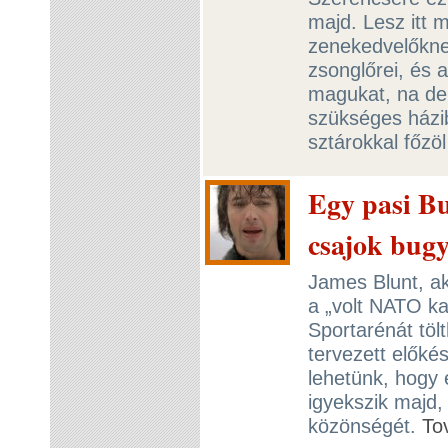
majd. Lesz itt 
zenekedvelőkne
zsonglőrei, és 
magukat, na de
szükséges házib
sztárokkal főzö
Egy pasi Bu
csajok bugy
James Blunt, ak
a „volt NATO ka
Sportarénát töl
tervezett előké
lehetünk, hogy
igyekszik majd,
közönségét.
To