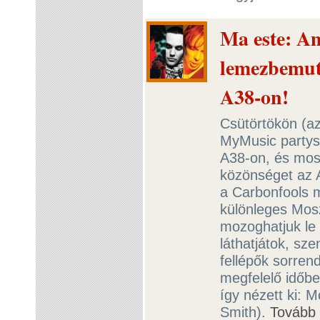
Ma este: A
lemezbemuta
A38-on!
Csütörtökön (az
MyMusic partys
A38-on, és mos
közönséget az 
a Carbonfools m
különleges Mosz
mozoghatjuk le 
láthatjátok, sze
fellépők sorren
megfelelő időben
így nézett ki: 
Smith).
Tovább