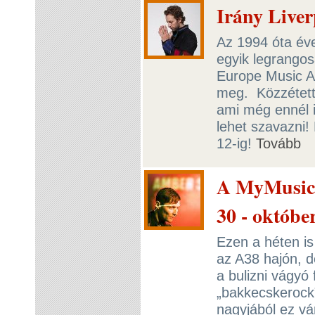
Irány Liver
Az 1994 óta év
egyik legrango
Europe Music A
meg. Közzétetté
ami még ennél i
lehet szavazni!
12-ig!
Tovább
A MyMusic.
30 - október
Ezen a héten is
az A38 hajón, d
a bulizni vágyó
„bakkecskerock”
nagyjából ez v