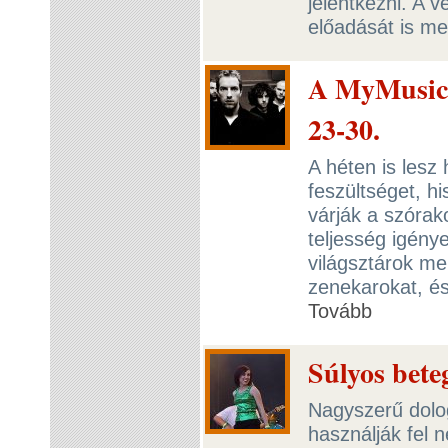
jelentkezni. A 
előadását is me
A MyMusic.
23-30.
A héten is lesz 
feszültséget, hi
várják a szórak
teljesség igénye
világsztárok mel
zenekarokat, és
Tovább
Súlyos bete
Nagyszerű dolo
használják fel