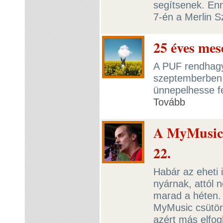
segítsenek. Enn
7-én a Merlin 
25 éves mes
A PUF rendhagy
szeptemberben
ünnepelhesse fe
Tovább
A MyMusic b
22.
Habár az eheti i
nyárnak, attól n
marad a héten.
MyMusic csütört
azért más elfogl