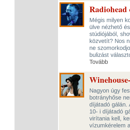
Radiohead 
Mégis milyen ko
ülve nézhető és
stúdiójából, sh
közvetít? Nos n
ne szomorkodjon
bulizást válasz
Tovább
Winehouse
Nagyon úgy fes
botrányhőse nem
díjátadó gálán.
10- i díjátadó gá
virítania kell, 
vízumkérelem a