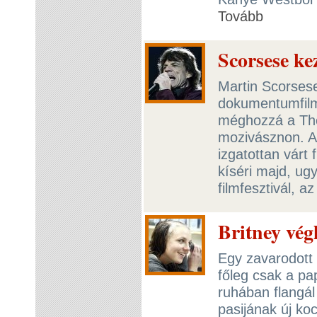
Tovább
Scorsese ke
Martin Scorses
dokumentumfilm
méghozzá a The 
mozivásznon. A 
izgatottan várt 
kíséri majd, ugy
filmfesztivál, a
Britney vég
Egy zavarodott 
főleg csak a pa
ruhában flangál
pasijának új ko