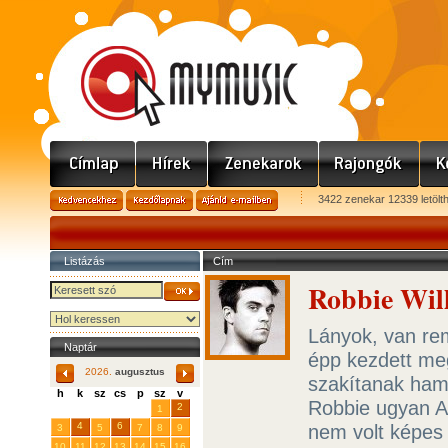
3422 zenekar 12339 letölt
Listázás
Cím
Robbie Will
Lányok, van re
Naptár
épp kezdett meg
2026.
augusztus
szakítanak ham
h
k
sz
cs
p
sz
v
Robbie ugyan Ay
29
31
2
27
28
30
1
4
6
nem volt képes 
3
5
7
8
9
10
11
12
13
14
15
16