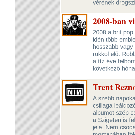
vérének drogszin
2008-ban vi
2008 a brit pop
idén több emble
hosszabb vagy r
rukkol elő. Rob
a tíz éve felbom
következő hón
Trent Rezn
A szebb napokat 
csillaga leáldoz
albumot szép cs
a Szigeten is fe
jele. Nem csoda
mostanában fől