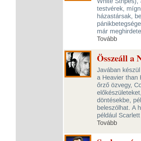
White Stripes), 
testvérek, mígn
házastársak, be
pánikbetegsége 
már meghirdetett
Tovább
Összeáll a 
Javában készül 
a Heavier than 
őrző özvegy, Co
előkészületeket
döntésekbe, pél
beleszólhat. A 
például Scarlet
Tovább