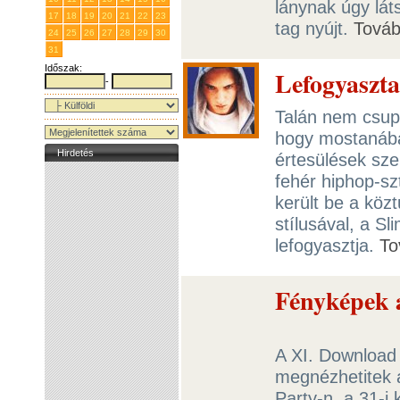
lánynak úgy lát
17
18
19
20
21
22
23
tag nyújt.
Tová
24
25
26
27
28
29
30
31
1
2
3
4
5
6
Időszak:
Lefogyaszt
-
Talán nem csup
hogy mostanába
Hirdetés
értesülések sze
fehér hiphop-sz
került be a köz
stílusával, a Sl
lefogyasztja.
To
Fényképek 
A XI. Download 
megnézhetitek a
Party-n, a 31-i