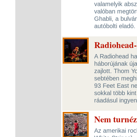
valamelyik abs
valóban megtört
Ghabli, a bulv
autóbolti eladó
Radiohead-
A Radiohead hag
háborújának úja
zajlott. Thom Y
sebtében meghir
93 Feet East n
sokkal több kint
ráadásul ingye
Nem turnézi
Az amerikai roc