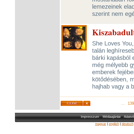
lemezeinek elad
szerint nem egé
Kiszabadult
She Loves You, 
talán leghírese
bárki kapásból 
még mélyebb gy
emberek fejébe
kötődésében, mi
hajhab vagy a 
...
139
Impresszum
Médiaajánlat
Adatvé
magyar
|
english
|
deutsch