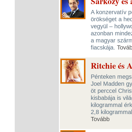
Sarkozy és 
A konzervatív p
örökséget a he
vegyül – hollyw
azonban mindez
a magyar szárm
fiacskája.
Tová
Ritchie és 
Pénteken megszü
Joel Madden gy
öt perccel Chri
kisbabája is vil
kilogrammal érk
2,8 kilogrammal
Tovább