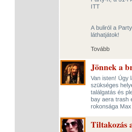
ITT
A buliról a Part
láthatjátok!
Tovább
Jönnek a br
Van isten! Úgy l
szükséges helye
találgatás és pl
bay aera trash 
rokonsága Max 
Tiltakozás 