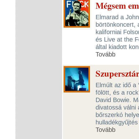
Mégsem eml
Elmarad a John
börtönkoncert, 
kaliforniai Fols
és Live at the 
által kiadott ko
Tovább
Szupersztár
Elmúlt az idő a
fölött, és a roc
David Bowie. M
divatossá válni
bőrszerkó helye
hulladékgyűjtés
Tovább