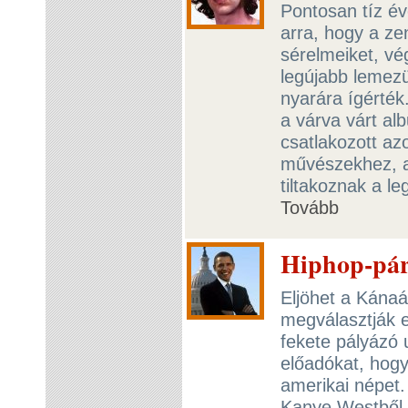
Pontosan tíz év
arra, hogy a ze
sérelmeiket, vé
legújabb lemez
nyarára ígérték
a várva várt al
csatlakozott a
művészekhez, a
tiltakoznak a l
Tovább
Hiphop-pár
Eljöhet a Kána
megválasztják 
fekete pályázó 
előadókat, hogy
amerikai népet.
Kanye Westből 