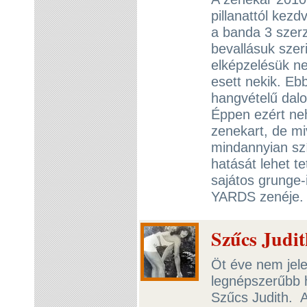
pillanattól kezd
a banda 3 szerz
bevallásuk szer
elképzelésük ne
esett nekik. Eb
hangvételű dal
Éppen ezért neh
zenekart, de mi
mindannyian szí
hatását lehet t
sajátos grunge-
YARDS zenéje
Szűcs Judit
Öt éve nem jele
legnépszerűbb h
Szűcs Judith. 