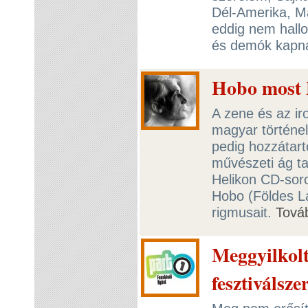
Dél-Amerika, Má
eddig nem hallot
és demók kapna
Hobo most P
A zene és az ir
magyar történel
pedig hozzátart
művészeti ág ta
Helikon CD-sor
Hobo (Földes Lás
rigmusait.
Tová
Meggyilkolt
fesztiválsze