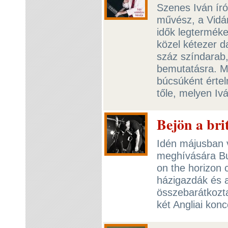
Szenes Iván ír
művész, a Vidá
idők legtermék
közel kétezer d
száz színdarab, 
bemutatásra. M
búcsúként érte
tőle, melyen Ivá
Bejön a bri
Idén májusban 
meghívására Bu
on the horizon 
házigazdák és a
összebarátkozt
két Angliai kon