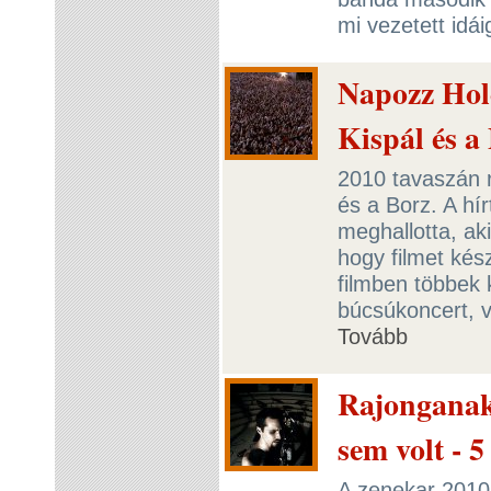
mi vezetett idái
Napozz Hold
Kispál és a
2010 tavaszán rö
és a Borz. A hí
meghallotta, ak
hogy filmet kés
filmben többek 
búcsúkoncert, v
Tovább
Rajonganak
sem volt - 
A zenekar 2010.