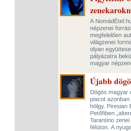
zenekarok
A NomádÉtel.hu
népzenei forrás
megfelelően aut
világzenei formá
olyan együttese
pályázatra bek
magyar népzen
Újabb dögös
Dögös magyar cs
piacot azonban ú
hölgy, Piresian
Petőfiben „alter
Tarantino zenei 
félúton. A nyug