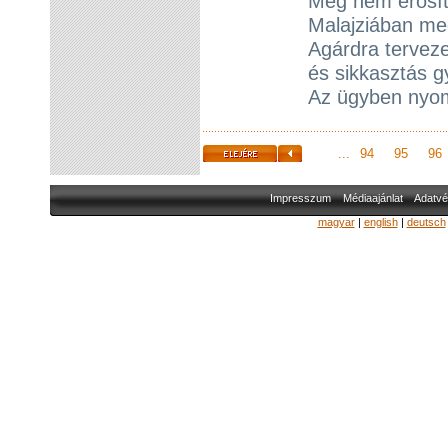
Meg nem erősíte
Malajziában meg
Agárdra tervezet
és sikkasztás g
Az ügyben nyom
...
94
95
96
Impresszum
Médiaajánlat
Adatvé
magyar
|
english
|
deutsch