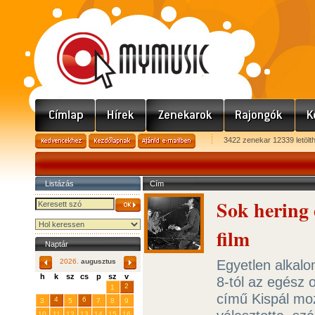
3422 zenekar 12339 letölt
Listázás
Cím
Sok hering 
film
Naptár
Egyetlen alkal
2026.
augusztus
h
k
sz
cs
p
sz
v
8-tól az egész
29
31
2
27
28
30
1
című Kispál moz
4
6
3
5
7
8
9
10
11
12
13
14
15
16