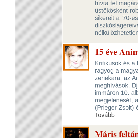
hívta fel magár
üstökösként ro
sikereit a ’70-
diszkóslágereiv
nélkülözhetetle
15 éve Ani
Kritikusok és a 
ragyog a magya
zenekara, az A
meghívások, Dj-
immáron 10. al
megjelenését, a
(Prieger Zsolt)
Tovább
Máris felt