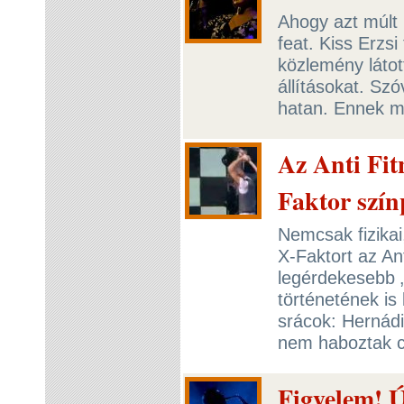
Ahogy azt múlt 
feat. Kiss Erzs
közlemény látot
állításokat. Sz
hatan. Ennek mi
Az Anti Fit
Faktor szín
Nemcsak fizikai
X-Faktort az Ant
legérdekesebb „
történetének is
srácok: Hernád
nem haboztak c
Figyelem! Ú