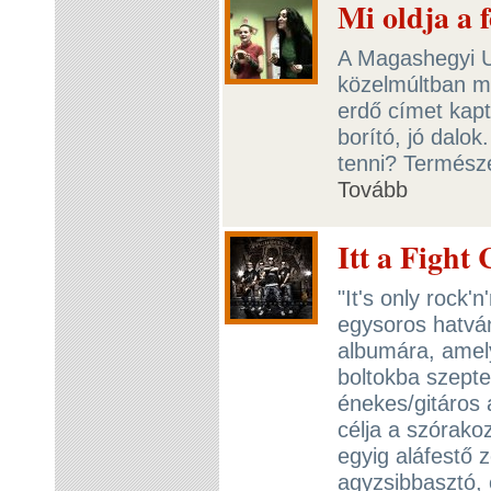
Mi oldja a 
A Magashegyi U
közelmúltban me
erdő címet kapt
borító, jó dalok
tenni? Természe
Tovább
Itt a Fight
"It's only rock'n'
egysoros hatvá
albumára, amel
boltokba szept
énekes/gitáros á
célja a szórako
egyig aláfestő 
agyzsibbasztó, 