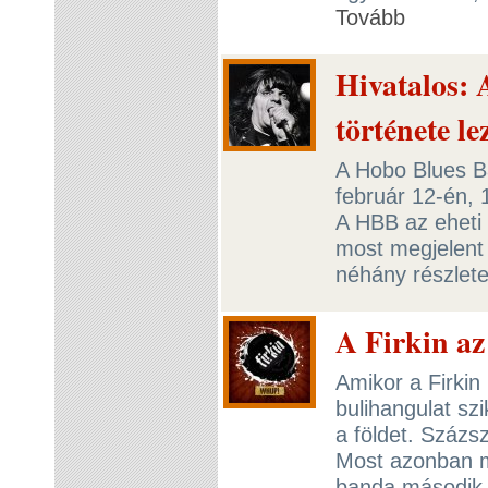
Tovább
Hivatalos: 
története le
A Hobo Blues B
február 12-én, 
A HBB az eheti 
most megjelent 
néhány részlet
A Firkin az
Amikor a Firkin
bulihangulat sz
a földet. Százsz
Most azonban m
banda második 