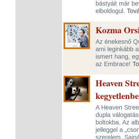
bástyáit már be
elboldogul.
Tov
Kozma Orsi
Az énekesnő Qua
ami leginkább a
ismert hang, eg
az Embrace!
T
Heaven Stre
kegyetlenbe
A Heaven Stree
dupla válogatás
boltokba. Az al
jelleggel a „cso
szerelem, Sajná