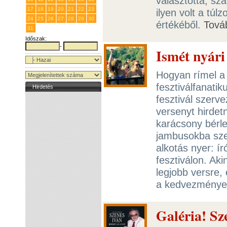
választotta, sz
17
18
19
20
21
22
23
ilyen volt a túl
24
25
26
27
28
29
30
értékéből.
Tová
31
1
2
3
4
5
6
Időszak:
-
Ismét nyári
Hogyan rímel a
fesztiválfanati
Hirdetés
fesztivál szerv
versenyt hirdet
karácsony bérle
jambusokba szed
alkotás nyer: ír
fesztiválon. Aki
legjobb versre,
a kedvezményes
Galéria! Sz