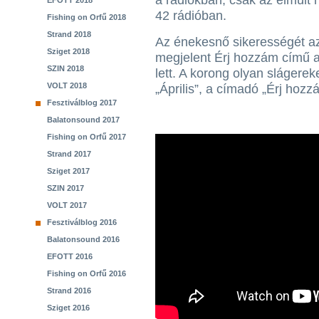
a rádiókban, csak az elmúlt 
EFOTT 2018
42 rádióban.
Fishing on Orfű 2018
Strand 2018
Az énekesnő sikerességét az
Sziget 2018
megjelent Érj hozzám című al
SZIN 2018
lett. A korong olyan slágereke
VOLT 2018
„Április”, a címadó „Érj hozz
Fesztiválblog 2017
Balatonsound 2017
Fishing on Orfű 2017
Strand 2017
Sziget 2017
SZIN 2017
VOLT 2017
Fesztiválblog 2016
Balatonsound 2016
EFOTT 2016
Fishing on Orfű 2016
Strand 2016
Sziget 2016