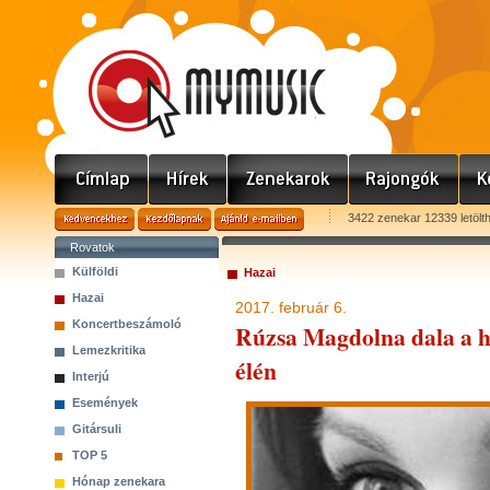
3422 zenekar 12339 letölt
Rovatok
Külföldi
Hazai
Hazai
2017. február 6.
Koncertbeszámoló
Rúzsa Magdolna dala a ha
Lemezkritika
élén
Interjú
Események
Gitársuli
TOP 5
Hónap zenekara