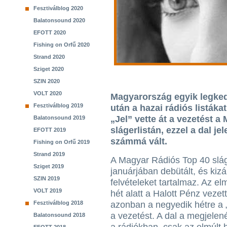
Fesztiválblog 2020
Balatonsound 2020
EFOTT 2020
Fishing on Orfű 2020
Strand 2020
Sziget 2020
SZIN 2020
VOLT 2020
Magyarország egyik legked
Fesztiválblog 2019
után a hazai rádiós listáka
„Jel” vette át a vezetést 
Balatonsound 2019
slágerlistán, ezzel a dal je
EFOTT 2019
számmá vált.
Fishing on Orfű 2019
Strand 2019
A Magyar Rádiós Top 40 slág
Sziget 2019
januárjában debütált, és kizá
SZIN 2019
felvételeket tartalmaz. Az el
VOLT 2019
hét alatt a Halott Pénz vezett
Fesztiválblog 2018
azonban a negyedik hétre a „
a vezetést. A dal a megjelen
Balatonsound 2018