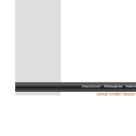
Impresszum
Médiaajánlat
Adatvé
magyar
|
english
|
deutsch